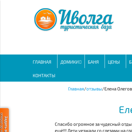
ГЛАВНАЯ
ДОМИКИ
БАНЯ
ЦЕНЫ
Б
КОНТАКТЫ
Главная
/
отзывы
/
Елена Олеговн
Ел
ератор не в сети
Задать вопрос
Спасибо огромное за чудесный отдых
ещё!!! Дети уезжали со слезами на гл