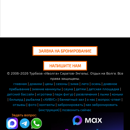
ЗАЯВКА НА БРОНИРОВАНИЕ
НАПИШИТЕ НАМ
© 2006-2026
Турбаза «Иволга» Саратов-Энгельс. Отдых на Волге. Все
права защищены.
главная
|
домики
|
цены
|
сезоны
|
зима
|
лето
|
осень
|
дневное
пребывание
|
зимние каникулы
|
сауна
|
детям
|
детская площадка
|
детский бассейн
|
игротека
|
парк фигур
|
развлечения
|
лыжи
|
коньки
|
бильярд
|
рыбалка
|
«ХИВУС»
|
банкетный зал
|
о нас
|
вопрос-ответ
|
отзывы
|
фото
|
контакты
|
забронировать
|
как забронировать
(инструкция)
|
позвонить сейчас
Задать вопрос: