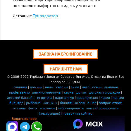
позволило комфортно посидеть у мангала
Источник:
Трипадвизор
ЗАЯВКА НА БРОНИРОВАНИЕ
НАПИШИТЕ НАМ
© 2006-2026
Турбаза «Иволга» Саратов-Энгельс. Отдых на Волге. Все
права защищены.
главная
|
домики
|
цены
|
сезоны
|
зима
|
лето
|
осень
|
дневное
пребывание
|
зимние каникулы
|
сауна
|
детям
|
детская площадка
|
детский бассейн
|
игротека
|
парк фигур
|
развлечения
|
лыжи
|
коньки
|
бильярд
|
рыбалка
|
«ХИВУС»
|
банкетный зал
|
о нас
|
вопрос-ответ
|
отзывы
|
фото
|
контакты
|
забронировать
|
как забронировать
(инструкция)
|
позвонить сейчас
Задать вопрос: