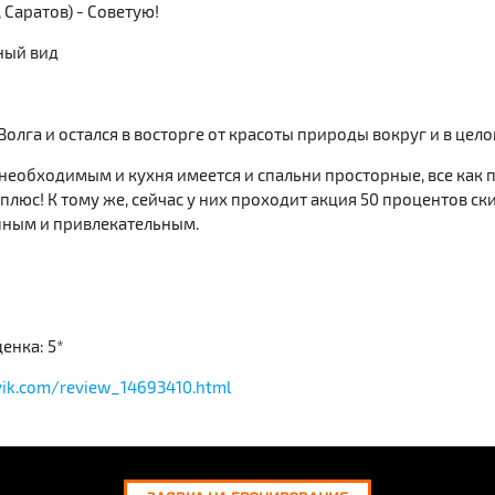
 Саратов) - Советую!
ный вид
Волга и остался в восторге от красоты природы вокруг и в цело
 необходимым и кухня имеется и спальни просторные, все как 
юс! К тому же, сейчас у них проходит акция 50 процентов ски
упным и привлекательным.
енка: 5*
vik.com/review_14693410.html