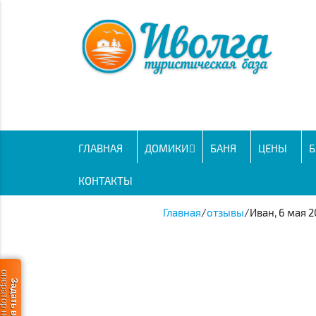
ГЛАВНАЯ
ДОМИКИ
БАНЯ
ЦЕНЫ
Б
КОНТАКТЫ
Главная
/
отзывы
/
Иван, 6 мая 
ератор не в сети
Задать вопрос