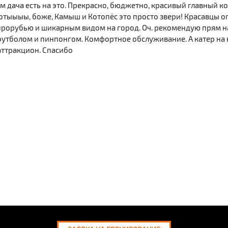
ом дача есть на это. Прекрасно, бюджетно, красивый главный ко
 котыыыы, боже, Камыш и Котопёс это просто звери! Красавцы о
с прорубью и шикарным видом на город. Оч. рекомендую прям н
, футболом и пинпонгом. Комфортное обслуживание. А катер н
аттракцион. Спасибо