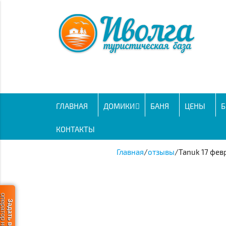
ГЛАВНАЯ
ДОМИКИ
БАНЯ
ЦЕНЫ
Б
КОНТАКТЫ
Главная
/
отзывы
/
Tanuk 17 фев
ератор не в сети
Задать вопрос