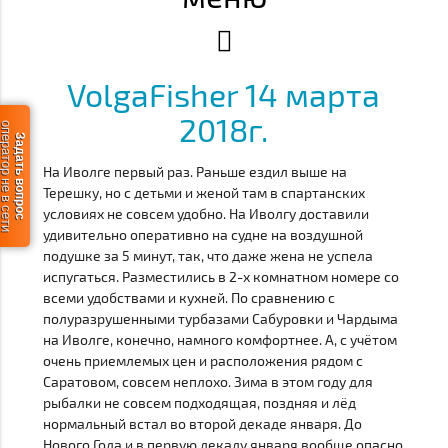
VolgaFisher 14 марта
2018г.
ератор не в сети
Задать вопрос
На Иволге первый раз. Раньше ездил выше на
Терешку, но с детьми и женой там в спартанских
условиях не совсем удобно. На Иволгу доставили
удивительно оперативно на судне на воздушной
подушке за 5 минут, так, что даже жена не успела
испугаться. Разместились в 2-х комнатном номере со
всеми удобствами и кухней. По сравнению с
полуразрушенными турбазами Сабуровки и Чардыма
на Иволге, конечно, намного комфортнее. А, с учётом
очень приемлемых цен и расположения рядом с
Саратовом, совсем неплохо. Зима в этом году для
рыбалки не совсем подходящая, поздняя и лёд
нормальный встал во второй декаде января. До
Нового Года и в первую декаду января вообще опасно