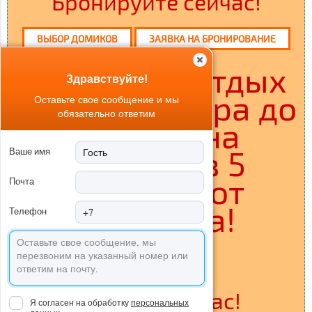
Бронируйте сейчас!
ВЫБОР ДОМИКОВ
ЗАЯВКА НА БРОНИРОВАНИЕ
Отличный отдых
Здравствуйте!
на день (с утра до
Оставьте свое сообщение и мы
обязательно ответим
вечера) на
острове в 5
Ваше имя
минутах от
Почта
Саратова!
Телефон
ПОДРОБНЕЕ
Звоните сейчас!
Я согласен на обработку
персональных