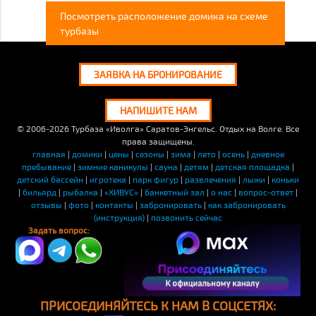
Посмотреть расположение домика на схеме
турбазы
ЗАЯВКА НА БРОНИРОВАНИЕ
НАПИШИТЕ НАМ
© 2006-2026
Турбаза «Иволга» Саратов-Энгельс. Отдых на Волге. Все
права защищены.
главная
|
домики
|
цены
|
сезоны
|
зима
|
лето
|
осень
|
дневное
пребывание
|
зимние каникулы
|
сауна
|
детям
|
детская площадка
|
детский бассейн
|
игротека
|
парк фигур
|
развлечения
|
лыжи
|
коньки
|
бильярд
|
рыбалка
|
«ХИВУС»
|
банкетный зал
|
о нас
|
вопрос-ответ
|
отзывы
|
фото
|
контакты
|
забронировать
|
как забронировать
(инструкция)
|
позвонить сейчас
Задать вопрос:
ПРИСОЕДИНЯЙТЕСЬ К НАМ В СОЦСЕТЯХ: