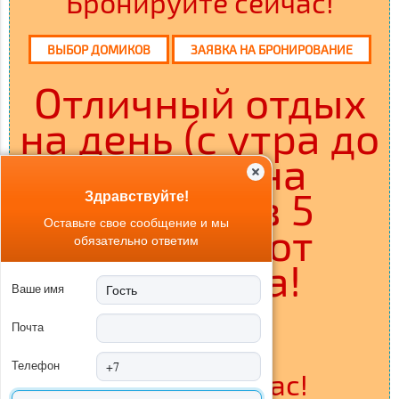
Бронируйте сейчас!
ВЫБОР ДОМИКОВ
ЗАЯВКА НА БРОНИРОВАНИЕ
Отличный отдых
на день (с утра до
вечера) на
острове в 5
Здравствуйте!
Оставьте свое сообщение и мы
минутах от
обязательно ответим
Саратова!
Ваше имя
Почта
ПОДРОБНЕЕ
Телефон
Звоните сейчас!