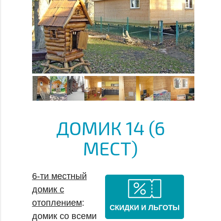
ДОМИК 14 (6
МЕСТ)
6-ти местный
домик с
отоплением
:
домик со всеми