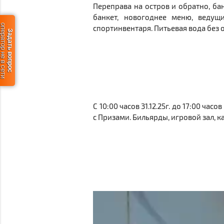
Переправа на остров и обратно, ба
банкет, новогоднее меню, ведущи
ератор не в сети
спортинвентаря. Питьевая вода без
Задать вопрос
С 10:00 часов 31.12.25г. до 17:00 часов
с Призами. Бильярды, игровой зал, к